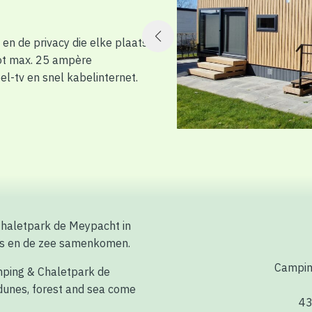
en de privacy die elke plaats
tot max. 25 ampère
bel-tv en snel kabelinternet.
Chaletpark de Meypacht in
os en de zee samenkomen.
Campin
mping & Chaletpark de
unes, forest and sea come
43