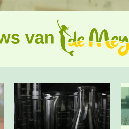
ws van
:
Test
s
bericht
1