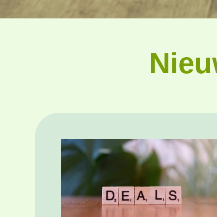
Nieu
:
:
Nieuw
Aanbieding
Chalet
Kampeerplaat
D
comfort
Zwaluw
Luxe