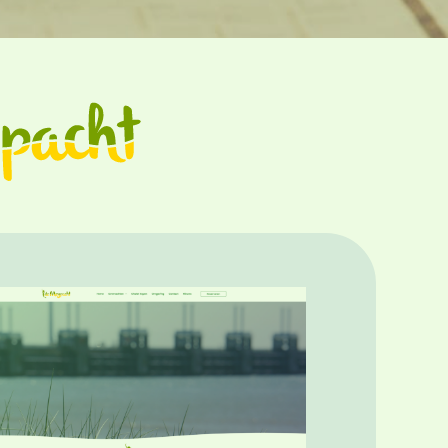
:
Nieuwe
website