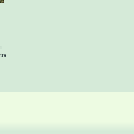
t
tra